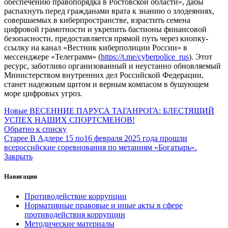
обеспечению правопорядка в Ростовской области», дабы
распахнуть перед гражданами врата к знанию о злодеяниях,
совершаемых в киберпространстве, взрастить семена
цифровой грамотности и укрепить бастионы финансовой
безопасности, предоставляется прямой путь через кнопку-
ссылку на канал «Вестник киберполиции России» в
мессенджере «Телеграмм» (
https://t.me/cyberpolice_rus
). Этот
ресурс, заботливо организованный и неустанно обновляемый
Министерством внутренних дел Российской Федерации,
станет надежным щитом и верным компасом в бушующем
море цифровых угроз.
Новые
ВЕСЕННИЕ ПАРУСА ТАГАНРОГА: БЛЕСТЯЩИЙ
УСПЕХ НАШИХ СПОРТСМЕНОВ!
Обратно к списку
Старее
В Адлере 15 по16 февраля 2025 года прошли
всероссийские соревнования по метаниям «Богатырь».
Закрыть
Навигация
Противодействие коррупции
Нормативные правовые и иные акты в сфере
противодействия коррупции
Методические материалы