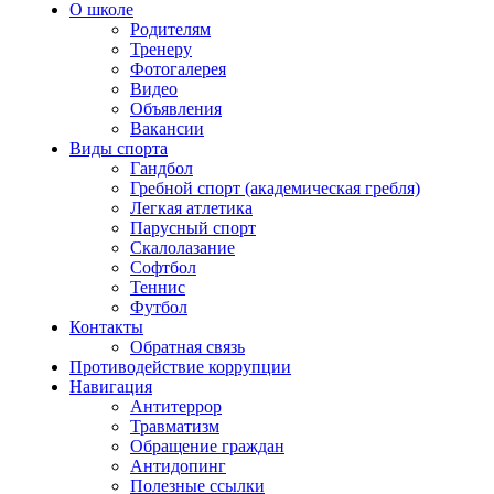
О школе
Родителям
Тренеру
Фотогалерея
Видео
Объявления
Вакансии
Виды спорта
Гандбол
Гребной спорт (академическая гребля)
Легкая атлетика
Парусный спорт
Скалолазание
Софтбол
Теннис
Футбол
Контакты
Обратная связь
Противодействие коррупции
Навигация
Антитеррор
Травматизм
Обращение граждан
Антидопинг
Полезные ссылки