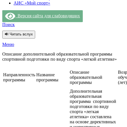
АИС «Мой спорт»
Версия сайта для слабовидящих
Поиск
🔊 Читать вслух
Меню
Описание дополнительной образовательной программы
спортивной подготовки по виду спорта «легкой атлетике»
Описание
Возр
Направленность
Название
образовательной
обу
программы
программы
программы
(лет)
Дополнительная
образовательная
программа спортивной
подготовки по виду
спорта «легкая
атлетика» составлена
на основе директивных
и нормативных