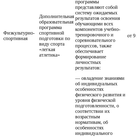
программы
представляют собой
систему ожидаемых
Дополнительная
результатов освоения
образовательная
обучающими всех
программа
компонентов учебно-
Физкультурно-
спортивной
тренировочного и
от 9
спортивная
подготовки по
соревновательного
виду спорта
процессов, также
«легкая
обеспечивает
атлетика»
формирование
личностных
результатов:
— овладение знаниями
об индивидуальных
особенностях
физического развития и
уровня физической
подготовленности, о
соответствии их
возрастным
нормативам, об
особенностях
индивидуального