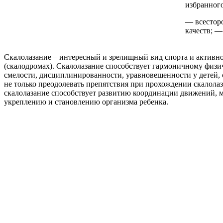
избранного
— всестор
качеств; —
Скалолазание – интересный и зрелищный вид спорта и активног
(скалодромах). Скалолазание способствует гармоничному физи
смелости, дисциплинированности, уравновешенности у детей, с
не только преодолевать препятствия при прохождении скалолазн
скалолазание способствует развитию координации движений, м
укреплению и становлению организма ребенка.