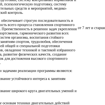
й, психологическую подготовку, систему
тельных средств и мероприятий, медико-
ский контроль.
 обеспечивает строгую последовательность и
сть всего процесса становления спортивного
от 7 лет и старш
. Преемственность в решении задач укрепления
портсменов, гармонического развития всех
систем организма, воспитания стойкого
 занятиям спортом, трудолюбия, обеспечения
ней общей и специальной подготовки
в, овладение техникой и тактикой избранного
а, развитие физических качеств, создание
ок для достижения высокого спортивного
.
 задачами реализации программы являются:
вание устойчивого интереса к занятиям
вание широкого круга двигательных умений и
е основам техники двигательных действий