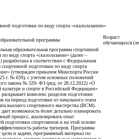
вной подготовки по виду спорта «скалолазанию»
Возраст
образовательной программы
обучающихся (ле
льная образовательная программа спортивной
 по виду спорта «скалолазание» (далее –
 разработана в соответствии с Федеральным
 спортивной подготовки по виду спорта
ание» (утвержден приказом Минспорта России
025 г. № 659), с учетом основных положений
го закона № 329- ФЗ (ред. от 28.12.2022) «О
 культуре и спорте в Российской Федерации»
 раскрывает комплекс разделов подготовки
в на период подготовки от начального этапа
апа высшего спортивного мастерства (ВСМ).
дает возможность более детально планировать
чный процесс, анализировать опыт
й подготовки спортсменов и на этой основе
эффективность работы тренеров. Программа
 цели и задачи, программный материал по
одготовки, систему контрольных нормативов и