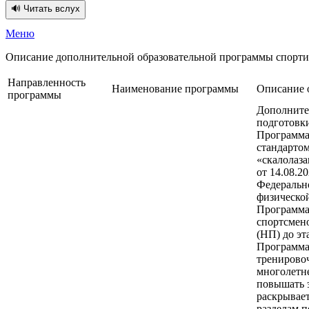
🔊 Читать вслух
Меню
Описание дополнительной образовательной программы спорти
Направленность
Наименование программы
Описание 
программы
Дополните
подготовки
Программа)
стандартом
«скалолаз
от 14.08.2
Федерально
физической
Программа
спортсмено
(НП) до эт
Программа 
тренирово
многолетне
повышать 
раскрывает
разделам п