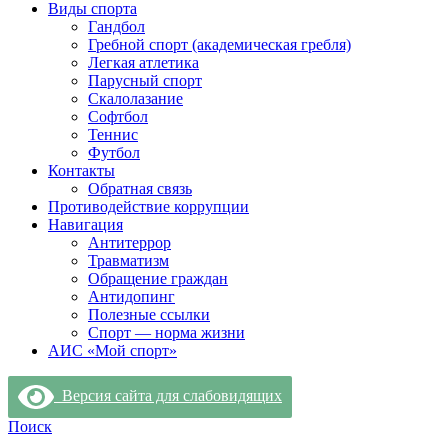
Виды спорта
Гандбол
Гребной спорт (академическая гребля)
Легкая атлетика
Парусный спорт
Скалолазание
Софтбол
Теннис
Футбол
Контакты
Обратная связь
Противодействие коррупции
Навигация
Антитеррор
Травматизм
Обращение граждан
Антидопинг
Полезные ссылки
Спорт — норма жизни
АИС «Мой спорт»
Версия сайта для слабовидящих
Поиск