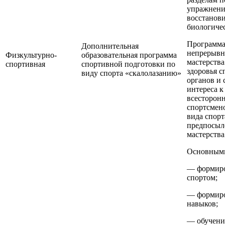
упражнени
восстанови
биологиче
Программа
Дополнительная
непрерывно
Физкультурно-
образовательная программа
мастерства
спортивная
спортивной подготовки по
здоровья с
виду спорта «скалолазанию»
органов и 
интереса к
всесторон
спортсмено
вида спорт
предпосыл
мастерства
Основными
— формиро
спортом;
— формиро
навыков;
— обучени