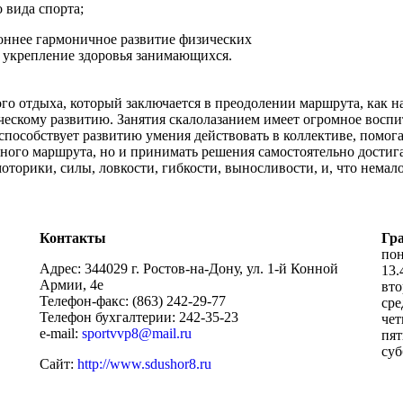
 вида спорта;
оннее гармоничное развитие физических
 укрепление здоровья занимающихся.
о отдыха, который заключается в преодолении маршрута, как на
ческому развитию. Занятия скалолазанием имеет огромное воспи
пособствует развитию умения действовать в коллективе, помога
ого маршрута, но и принимать решения самостоятельно достигая 
оторики, силы, ловкости, гибкости, выносливости, и, что нем
Контакты
Гр
пон
Адрес: 344029 г. Ростов-на-Дону, ул. 1-й Конной
13.
Армии, 4е
вто
Телефон-факс: (863) 242-29-77
сре
Телефон бухгалтерии: 242-35-23
чет
e-mail:
sportvvp8@mail.ru
пят
суб
Сайт:
http://www.sdushor8.ru