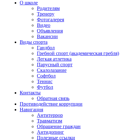
О школе
Родителям
Тренеру
Фотогалерея
Видео
Объявления
Вакансии
Виды спорта
Гандбол
Гребной спорт (академическая гребля)
Легкая атлетика
Парусный спорт
Скалолазание
Софтбол
Теннис
Футбол
Контакты
Обратная связь
Противодействие коррупции
Навигация
Антитеррор
Травматизм
Обращение граждан
Антидопинг
Полезные ссылки