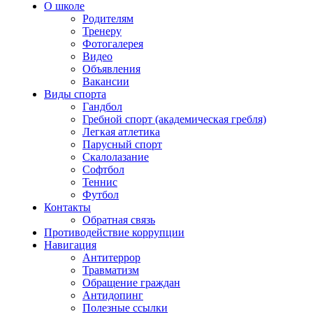
О школе
Родителям
Тренеру
Фотогалерея
Видео
Объявления
Вакансии
Виды спорта
Гандбол
Гребной спорт (академическая гребля)
Легкая атлетика
Парусный спорт
Скалолазание
Софтбол
Теннис
Футбол
Контакты
Обратная связь
Противодействие коррупции
Навигация
Антитеррор
Травматизм
Обращение граждан
Антидопинг
Полезные ссылки