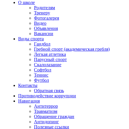
О школе
Родителям
Тренеру
Фотогалерея
Видео
Объявления
Вакансии
Виды спорта
Гандбол
Гребной спорт (академическая гребля)
Легкая атлетика
Парусный спорт
Скалолазание
Софтбол
Теннис
Футбол
Контакты
Обратная связь
Противодействие коррупции
Навигация
Антитеррор
Травматизм
Обращение граждан
Антидопинг
Полезные ссылки