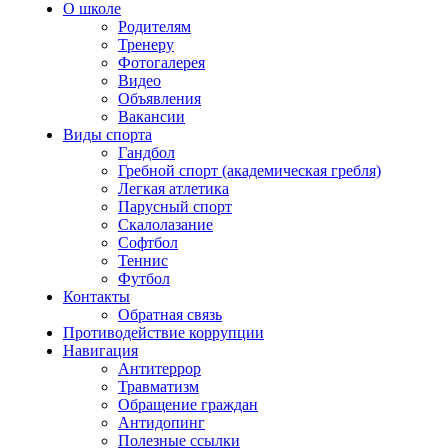
О школе
Родителям
Тренеру
Фотогалерея
Видео
Объявления
Вакансии
Виды спорта
Гандбол
Гребной спорт (академическая гребля)
Легкая атлетика
Парусный спорт
Скалолазание
Софтбол
Теннис
Футбол
Контакты
Обратная связь
Противодействие коррупции
Навигация
Антитеррор
Травматизм
Обращение граждан
Антидопинг
Полезные ссылки