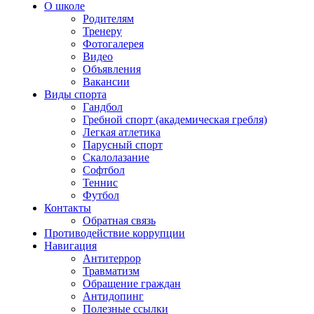
О школе
Родителям
Тренеру
Фотогалерея
Видео
Объявления
Вакансии
Виды спорта
Гандбол
Гребной спорт (академическая гребля)
Легкая атлетика
Парусный спорт
Скалолазание
Софтбол
Теннис
Футбол
Контакты
Обратная связь
Противодействие коррупции
Навигация
Антитеррор
Травматизм
Обращение граждан
Антидопинг
Полезные ссылки