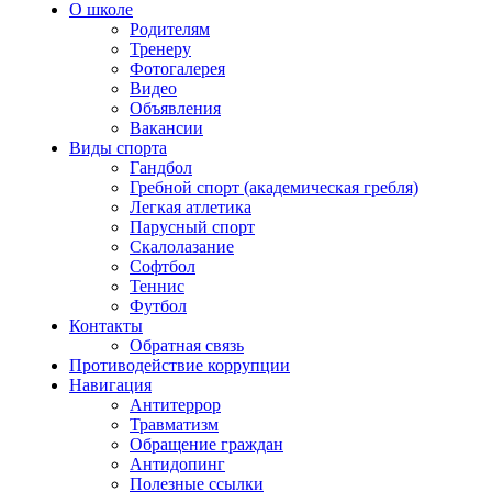
О школе
Родителям
Тренеру
Фотогалерея
Видео
Объявления
Вакансии
Виды спорта
Гандбол
Гребной спорт (академическая гребля)
Легкая атлетика
Парусный спорт
Скалолазание
Софтбол
Теннис
Футбол
Контакты
Обратная связь
Противодействие коррупции
Навигация
Антитеррор
Травматизм
Обращение граждан
Антидопинг
Полезные ссылки