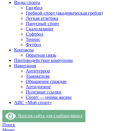
Виды спорта
Гандбол
Гребной спорт (академическая гребля)
Легкая атлетика
Парусный спорт
Скалолазание
Софтбол
Теннис
Футбол
Контакты
Обратная связь
Противодействие коррупции
Навигация
Антитеррор
Травматизм
Обращение граждан
Антидопинг
Полезные ссылки
Спорт — норма жизни
АИС «Мой спорт»
Версия сайта для слабовидящих
Поиск
Меню