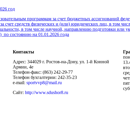
026 год
зовательным программам за счет бюджетных ассигнований феде
за счет средств физических и (или) юридических лиц, в том ч
альности, в том числе научной, направлению подготовки или у
 по состоянию на 01.01.2026 года
Контакты
Гр
пон
Адрес: 344029 г. Ростов-на-Дону, ул. 1-й Конной
13.
Армии, 4е
вто
Телефон-факс: (863) 242-29-77
сре
Телефон бухгалтерии: 242-35-23
чет
e-mail:
sportvvp8@mail.ru
пят
суб
Сайт:
http://www.sdushor8.ru