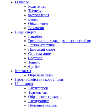
О школе
Родителям
Тренеру
Фотогалерея
Видео
Объявления
Вакансии
Виды спорта
Гандбол
Гребной спорт (академическая гребля)
Легкая атлетика
Парусный спорт
Скалолазание
Софтбол
Теннис
Футбол
Контакты
Обратная связь
Противодействие коррупции
Навигация
Антитеррор
Травматизм
Обращение граждан
Антидопинг
Полезные ссылки