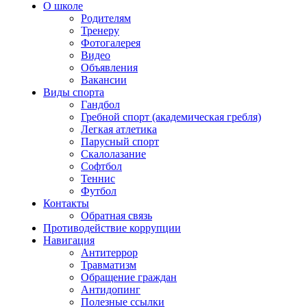
О школе
Родителям
Тренеру
Фотогалерея
Видео
Объявления
Вакансии
Виды спорта
Гандбол
Гребной спорт (академическая гребля)
Легкая атлетика
Парусный спорт
Скалолазание
Софтбол
Теннис
Футбол
Контакты
Обратная связь
Противодействие коррупции
Навигация
Антитеррор
Травматизм
Обращение граждан
Антидопинг
Полезные ссылки