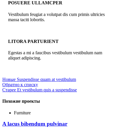
POSUERE ULLAMCPER
Vestibulum feugiat a volutpat dis cum primis ultricies
massa taciti lobortis.
LITORA PARTURIENT
Egestas a mi a faucibus vestibulum vestibulum nam
aliquet adipiscing.
Новые
Suspendisse quam at vestibulum
Обратно к списку
Старее
Et vestibulum quis a suspendisse
Похожие проекты
Furniture
A lacus bibendum pulvinar